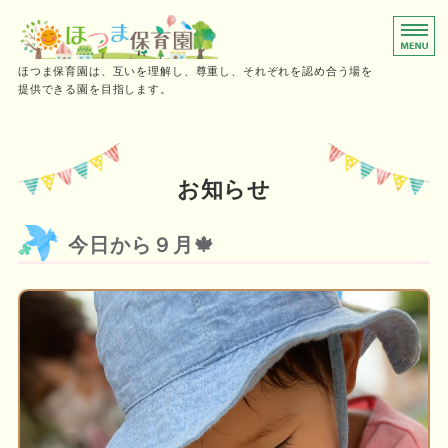
0～2歳児向けの小規模保育園
ほつま保育園は、互いを理解し、尊重し、それぞれを認め合う場を
提供できる園を目指します。
ホーム
保育時間
お知らせ
ご利用の流れ
今日から９月🍁
施設概要・採用情報
お問い合わせ