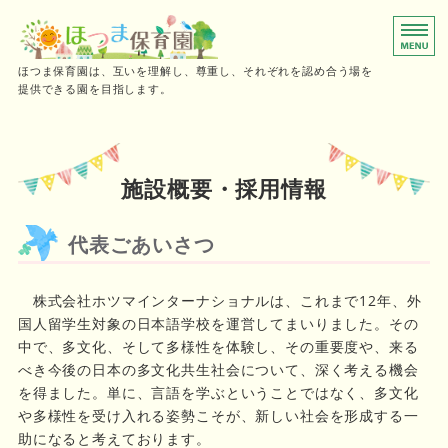
0～2歳児向けの小規模保育園
ほつま保育園は、互いを理解し、尊重し、それぞれを認め合う場を
提供できる園を目指します。
ホーム
保育時間
施設概要・採用情報
ご利用の流れ
代表ごあいさつ
施設概要・採用情報
株式会社ホツマインターナショナルは、これまで12年、外
お問い合わせ
国人留学生対象の日本語学校を運営してまいりました。その
中で、多文化、そして多様性を体験し、その重要度や、来る
べき今後の日本の多文化共生社会について、深く考える機会
を得ました。単に、言語を学ぶということではなく、多文化
や多様性を受け入れる姿勢こそが、新しい社会を形成する一
助になると考えております。