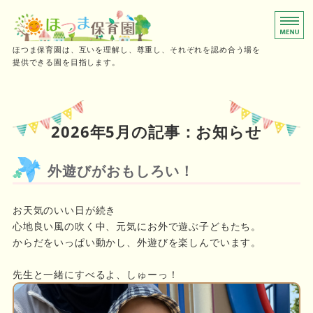
0～2歳児向けの小規模保育園
ほつま保育園は、互いを理解し、尊重し、それぞれを認め合う場を
提供できる園を目指します。
ホーム
保育時間
2026年5月の記事：お知らせ
ご利用の流れ
外遊びがおもしろい！
施設概要・採用情報
お天気のいい日が続き
お問い合わせ
心地良い風の吹く中、元気にお外で遊ぶ子どもたち。
からだをいっぱい動かし、外遊びを楽しんでいます。
先生と一緒にすべるよ、しゅーっ！