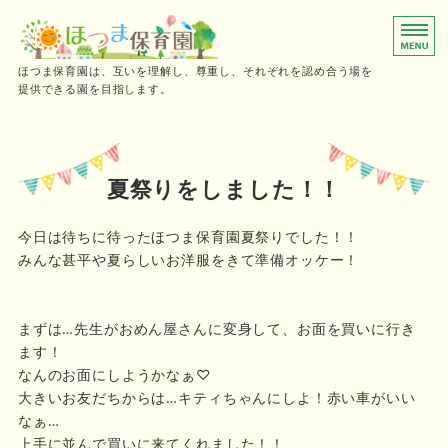
0～2歳児向けの小規模保育園
ほつま保育園は、互いを理解し、尊重し、それぞれを認め合う場を
提供できる園を目指します。
ホーム
保育時間
夏祭りをしました！！
ご利用の流れ
今日は待ちに待ったほつま保育園夏祭りでした！！
みんな甚平や夏らしいお洋服をきて準備オッケー！
施設概要・採用情報
お問い合わせ
まずは…先生がおめん屋さんに変身して、お面を買いに行き
ます！
なんのお面にしようかなぁ♡
大きいお友だちからは…キティちゃんにしよ！赤い車がいい
なぁ…
上手に並んで買いに来てくれました！！