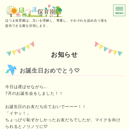
0～2歳児向けの小規模保育園
ほつま保育園は、互いを理解し、尊重し、それぞれを認め合う場を
提供できる園を目指します。
ホーム
保育時間
お知らせ
ご利用の流れ
お誕生日おめでとう♡
施設概要・採用情報
今日は遅ばせながら…
お問い合わせ
7月のお誕生会をしました！！
お誕生日のお友だち出ておいでーーー！！
「イヤッ！」
ちょっぴり恥ずかしかったお友だちでしたが、マイクを向け
られるとノリノリに♡