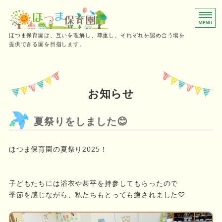
0～2歳児向けの小規模保育園
ほつま保育園は、互いを理解し、尊重し、それぞれを認め合う場を
提供できる園を目指します。
ホーム
保育時間
お知らせ
ご利用の流れ
夏祭りをしました😊
施設概要・採用情報
ほつま保育園の夏祭り2025！
お問い合わせ
子どもたちには浴衣や甚平を持参してもらったので
季節を感じながら、私たちもとっても癒されました♡