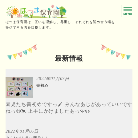
0～2歳児向けの小規模保育園
ほつま保育園は、互いを理解し、尊重し、それぞれを認め合う場を
提供できる園を目指します。
ホーム
保育時間
最新情報
ご利用の流れ
2022年01月07日
施設概要・採用情報
書初め
お問い合わせ
園児たち書初めですっ🖌 みんなあじがあっていいです
ねっ😊💓 上手にかけましたあっ🌼😌
2022年01月06日
みんなでトラに変身！！