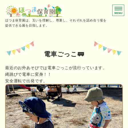
0～2歳児向けの小規模保育園
ほつま保育園は、互いを理解し、尊重し、それぞれを認め合う場を
提供できる園を目指します。
ホーム
保育時間
電車ごっこ🚃
ご利用の流れ
最近のお外あそびでは電車ごっこが流行っています。
縄跳びで電車に変身！！
施設概要・採用情報
安全運転で出発です。
お問い合わせ