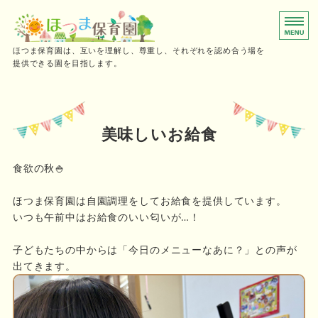
0～2歳児向けの小規模保育園
ほつま保育園は、互いを理解し、尊重し、それぞれを認め合う場を
提供できる園を目指します。
ホーム
保育時間
美味しいお給食
ご利用の流れ
食欲の秋🍚
施設概要・採用情報
ほつま保育園は自園調理をしてお給食を提供しています。
いつも午前中はお給食のいい匂いが…！
お問い合わせ
子どもたちの中からは「今日のメニューなあに？」との声が
出てきます。