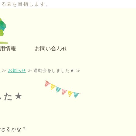
きる園を目指します。
0～2歳児向けの小規模保育園
用情報
お問い合わせ
ム
≫
お知らせ
≫ 運動会をしました★ ≫
した★
できるかな？