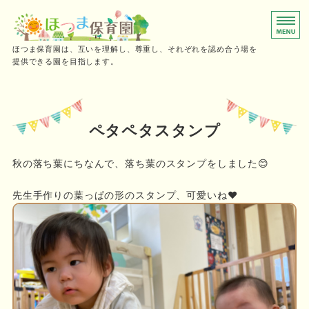
0～2歳児向けの小規模保育園
ほつま保育園は、互いを理解し、尊重し、それぞれを認め合う場を
提供できる園を目指します。
ホーム
保育時間
ペタペタスタンプ
ご利用の流れ
秋の落ち葉にちなんで、落ち葉のスタンプをしました😊
施設概要・採用情報
先生手作りの葉っぱの形のスタンプ、可愛いね❤️
お問い合わせ