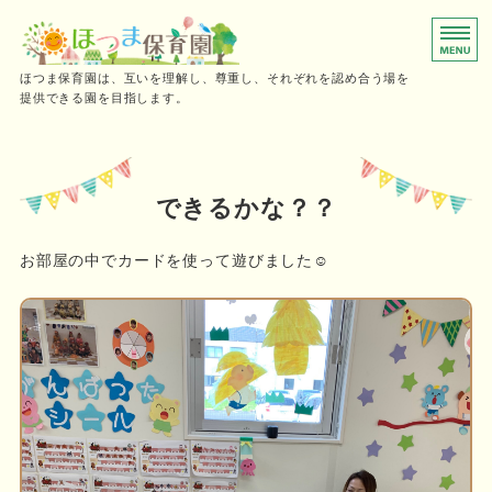
0～2歳児向けの小規模保育園
ほつま保育園は、互いを理解し、尊重し、それぞれを認め合う場を
提供できる園を目指します。
ホーム
保育時間
できるかな？？
ご利用の流れ
お部屋の中でカードを使って遊びました☺️
施設概要・採用情報
お問い合わせ