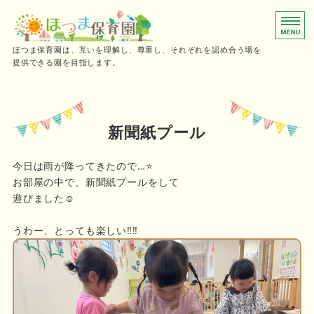
0～2歳児向けの小規模保育園
ほつま保育園は、互いを理解し、尊重し、それぞれを認め合う場を
提供できる園を目指します。
ホーム
保育時間
新聞紙プール
ご利用の流れ
今日は雨が降ってきたので…⭐️
お部屋の中で、新聞紙プールをして
施設概要・採用情報
遊びました☺️
お問い合わせ
うわー、とっても楽しい‼️‼️